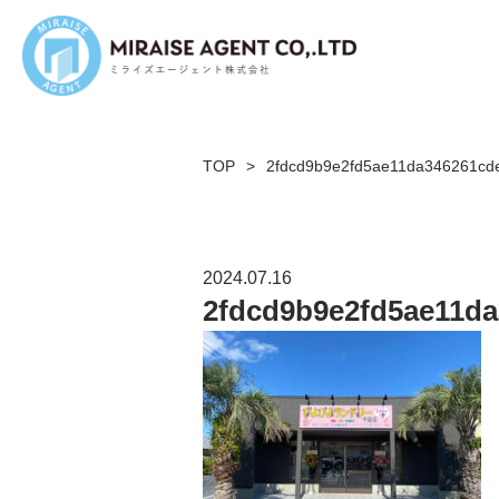
TOP
>
2fdcd9b9e2fd5ae11da346261cd
2024.07.16
2fdcd9b9e2fd5ae11d