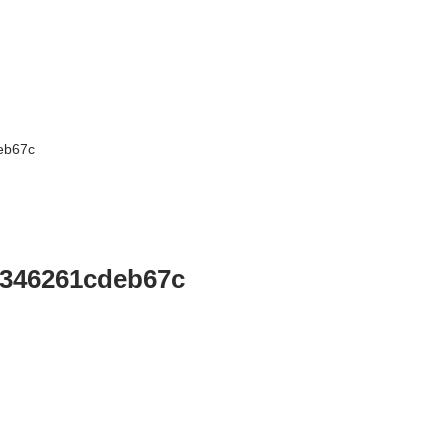
eb67c
a346261cdeb67c